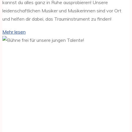
kannst du alles ganz in Ruhe ausprobieren! Unsere
leidenschaftlichen Musiker und Musikerinnen sind vor Ort
und helfen dir dabei, das Trauminstrument zu finden!
"Finde
Mehr lesen
dein
Instrument
bei
unserer
Instrumentenvorstellung"