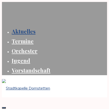
Zum
Inhalt
springen
Aktuelles
Termine
Orchester
Jugend
Vorstandschaft
Stadtkapelle