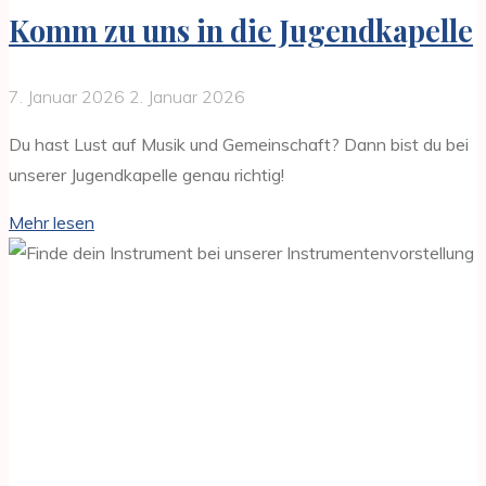
Komm zu uns in die Jugendkapelle
7. Januar 2026
2. Januar 2026
Du hast Lust auf Musik und Gemeinschaft? Dann bist du bei
unserer Jugendkapelle genau richtig!
"Komm
Mehr lesen
zu
uns
in
die
Jugendkapelle"